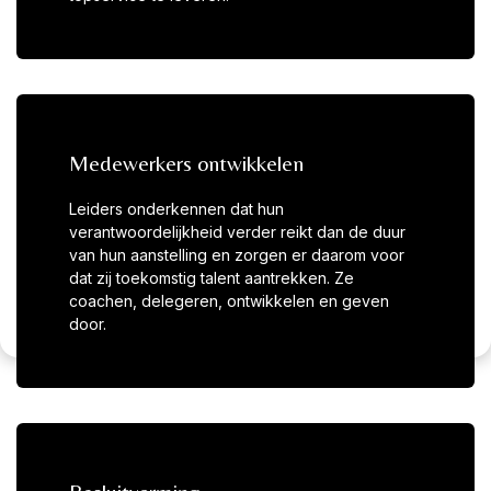
Cookies
Medewerkers ontwikkelen
We use cookies to ensure that we give you the
best experience on our website.
Leiders onderkennen dat hun
verantwoordelijkheid verder reikt dan de duur
van hun aanstelling en zorgen er daarom voor
Accepteer
Alleen
dat zij toekomstig talent aantrekken. Ze
alles
functioneel
coachen, delegeren, ontwikkelen en geven
door.